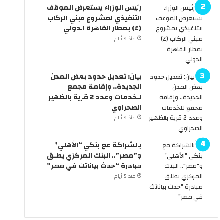
ي
ا
رئيس الوزراء يستعرض الموقف
ة
ل
التنفيذي لمشروع مبني الركاب
.
ح
(٤) بمطار القاهرة الدولي
.
ك
منذ 4 أيام
ه
و
ل
م
س
ة
بيان: تعديل حدود بعض المدن
ن
ت
الجديدة.. وإقامة مجمع
ر
ع
للخدمات وعدد 2 قرية بالظهير
ى
ل
الصحراوي
ا
ن
ل
ع
منذ 4 أيام
س
ط
ي
ل
بالشراكة مع بنكي “الأهلي”
ا
ة
و”مصر”.. البنك المركزي يطلق
ر
6
مبادرة “حدث بياناتك في مصر”
ا
أ
منذ 5 أيام
ت
ي
ب
ا
د
م
و
م