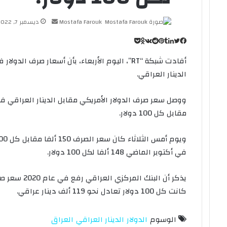
Mostafa Farouk
أ
ديسمبر 7, 2022
ر
ت
ل
ب
ب
ف
O
س
ي
ي
ي
و
R
V
d
و
T
ل
أفادت شبكة “RT”، اليوم الأربعاء، بأن أسعار صر
ي
ن
ن
u
e
K
n
ك
س
ب
الدينار العراقي.
ب
ت
ت
ي
d
o
o
ك
m
ر
ر
ي
k
و
د
b
d
n
ت
ي
l
i
l
إ
ر
t
ك
د
r
ي
t
a
a
ن
ا
مقابل كل 100 دولار.
k
s
س
إ
t
s
ت
ل
e
n
ك
i
ت
في أكتوبر الماضي 148 ألفا لكل 100 دولار.
k
ر
i
و
ن
كانت كل 100 دولار تعادل نحو 119 ألف دينار عراقي.
ي
ا
الوسوم
الدولار
الدينار العراقي
العراق