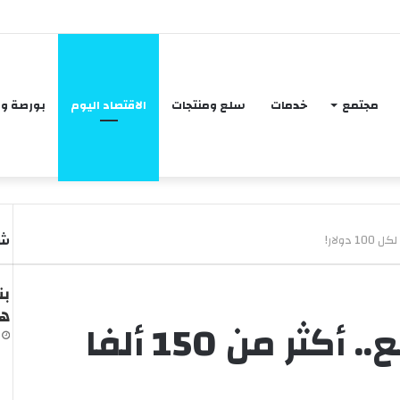
كفي لتلبية احتياجات الاستهلاك المحلي لفترات آمنة تصل في بعض السلع إلى عام 
مجتمع
خدمات
سلع ومنتجات
الاقتصاد اليوم
بورصة و
شا
بن
هي
الدينار العراقي يتراجع.. أكثر من 150 ألفا