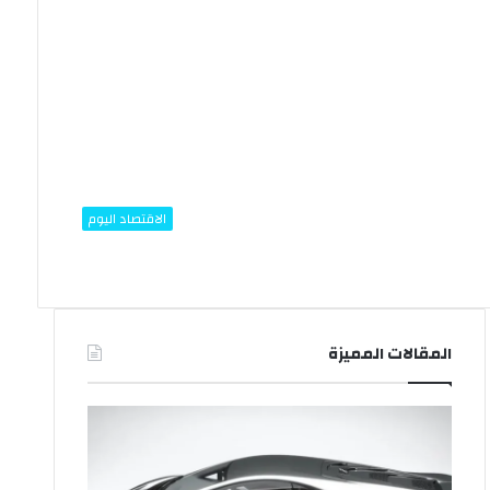
الاقتصاد اليوم
المقالات المميزة
ب
إ
ع
ج
د
ا
ظ
ز