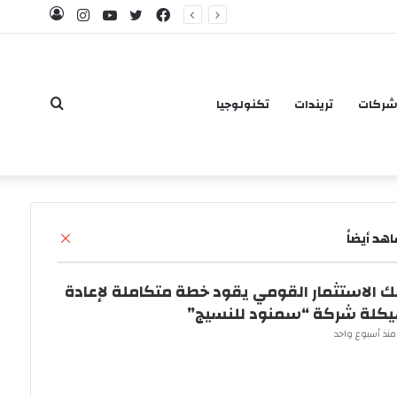
فيسبوك
تويتر
يوتيوب
انستقرام
تسجيل
كامل
الدخول
بحث
شركات
تريندات
تكنولوجيا
إ
هد أيضاً
عن
غ
ل
ك الاستثمار القومي يقود خطة متكاملة لإعادة
ا
ق
كلة شركة “سمنود للنسيج”
منذ أسبوع واحد