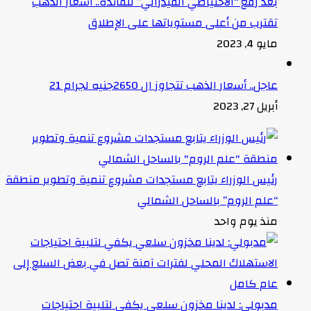
بعد رفع “الاحتياطي الفيدرالي” للفائدة.. أسعار الذهب
تقترب من أعلى مستوياتها على الإطلاق
مايو 4, 2023
عاجل.. أسعار الذهب تتجاوز ال 2650جنيه لجرام 21
أبريل 27, 2023
رئيس الوزراء يتابع مستجدات مشروع تنمية وتطوير منطقة
“علم الروم” بالساحل الشمالي
منذ يوم واحد
مدبولي: لدينا مخزون سلعي يكفي لتلبية احتياجات