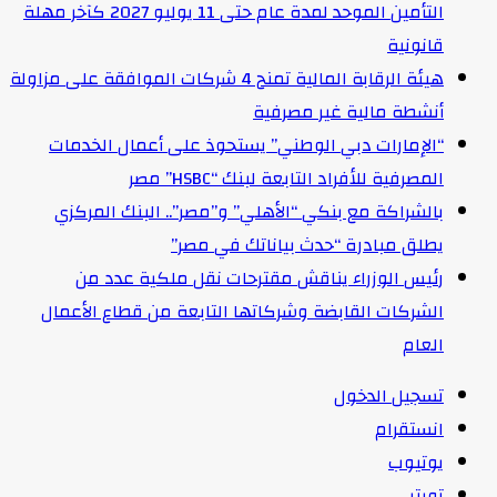
التأمين الموحد لمدة عام حتى 11 يوليو 2027 كآخر مهلة
قانونية
هيئة الرقابة المالية تمنح 4 شركات الموافقة على مزاولة
أنشطة مالية غير مصرفية
“الإمارات دبي الوطني” يستحوذ على أعمال الخدمات
المصرفية للأفراد التابعة لبنك “HSBC” مصر
بالشراكة مع بنكي “الأهلي” و”مصر”.. البنك المركزي
يطلق مبادرة “حدث بياناتك في مصر”
رئيس الوزراء يناقش مقترحات نقل ملكية عدد من
الشركات القابضة وشركاتها التابعة من قطاع الأعمال
العام
تسجيل الدخول
انستقرام
يوتيوب
تويتر