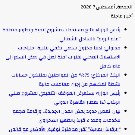
الجمعة, أغسطس 7 2026
أخبار عاجلة
رئيس الوزراء يتابع مستجدات مشروع تنمية وتطوير منطقة
“علم الروم” بالساحل الشمالي
مدبولي: لدينا مخزون سلعي يكفي لتلبية احتياجات
الاستهلاك المحلي لفترات آمنة تصل في بعض السلع إلى
عام كامل
البنك المركزي: 79% من المواطنين يمتلكون حسابات
نشطة تمكنهم من إجراء معاملات مالية
رئيس الوزراء يستعرض الموقف التنفيذي لمشروع مبني
الركاب (٤) بمطار القاهرة الدولي
بيان: تعديل حدود بعض المدن الجديدة.. وإقامة مجمع
للخدمات وعدد 2 قرية بالظهير الصحراوي
“الرقابة المالية” تقرر مد فترة توفيق الأوضاع مع قانون