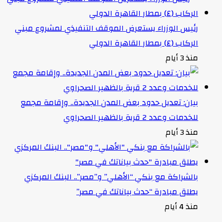
رئيس الوزراء يستعرض الموقف التنفيذي لمشروع مبني
الركاب (٤) بمطار القاهرة الدولي
منذ 3 أيام
بيان: تعديل حدود بعض المدن الجديدة.. وإقامة مجمع
للخدمات وعدد 2 قرية بالظهير الصحراوي
منذ 3 أيام
بالشراكة مع بنكي “الأهلي” و”مصر”.. البنك المركزي
يطلق مبادرة “حدث بياناتك في مصر”
منذ 4 أيام