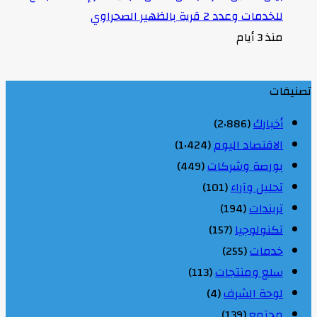
للخدمات وعدد 2 قرية بالظهير الصحراوي
منذ 3 أيام
تصنيفات
أخبارك
(2٬886)
الاقتصاد اليوم
(1٬424)
بورصة وشركات
(449)
تحليل وآراء
(101)
تريندات
(194)
تكنولوجيا
(157)
خدمات
(255)
سلع ومنتجات
(113)
لوحة الشرف
(4)
مجتمع
(139)