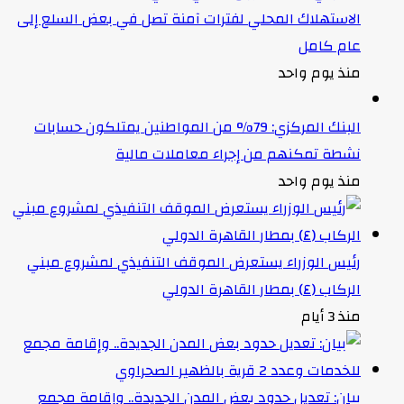
الاستهلاك المحلي لفترات آمنة تصل في بعض السلع إلى
عام كامل
منذ يوم واحد
البنك المركزي: 79% من المواطنين يمتلكون حسابات
نشطة تمكنهم من إجراء معاملات مالية
منذ يوم واحد
رئيس الوزراء يستعرض الموقف التنفيذي لمشروع مبني
الركاب (٤) بمطار القاهرة الدولي
منذ 3 أيام
بيان: تعديل حدود بعض المدن الجديدة.. وإقامة مجمع