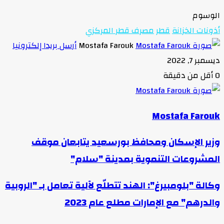
الوسوم
أذونات الخزانة
قطر
مصرف قطر المركزي
Mostafa Farouk
أرسل بريدا إلكترونيا
ديسمبر 7, 2022
0
أقل من دقيقة
Mostafa Farouk
وزير الإسكان ومحافظ بورسعيد يتابعان موقف
المشروعات التنموية بمدينة "سلام"
وكالة "بلومبيرغ": الهند تتطلّع لآلية تعامل بـ "الروبية
والدرهم" مع الإمارات مطلع عام 2023