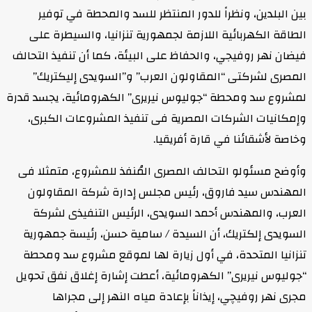
ين البلدين، ونظراً للدور المنتظر للسد والمحطة في توفير
لطاقة الكهربائية اللازمة لجمهورية تنزانيا، والسيطرة على
يضان نهر روفيجي، والحفاظ على البيئة، كما أن تنفيذ التحالف
لمصرى لشركتى “المقاولون العرب” و”السويدى إليكتريك”
مشروع سد ومحطة “جوليوس نيريرى” الكهرومائية، يجسد قدرة
إمكانيات الشركات المصرية فى تنفيذ المشروعات الكبرى،
خاصة لأشقائنا في قارة أفريقيا.
أوضح مسئولو التحالف المصرى المُنفذ للمشروع، متمثلا فى
لمهندس سيد فاروق، رئيس مجلس إدارة شركة المقاولون
لعرب، والمهندس أحمد السويدى، الرئيس التنفيذى لشركة
لسويدى إلكتريك، أن السيدة / سامية حسن، رئيسة جمهورية
نزانيا المتحدة، في أول زيارة لها لموقع مشروع سد ومحطة
جوليوس نيريرى” الكهرومائية، أعطت إشارة إغلاق نفق تحويل
جرى نهر روفيچي، إيذاناً بإعادة مياه النهر إلى مجراها