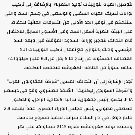
توصيل المياه لتوربينات توليد الكهرباء، بالإضافة إلى تركيب
وابات تصريف المياه السفلى والوسطى في جسم السد، والتي
تتحكم في توفير الحد الأدنى من التصرفات المائية للحفاظ
لى البيئة النهرية أسفل السد، وفي الأسبوع السابق للاحتفال
ام التحالف بتفجير وإزالة السدود المؤقتة قبل وبعد السد
الرئيسي، وذلك بالتوازي مع أعمال تركيب التوربينات الـ9
العملاقة المسئولة عن إنتاج ما لا يقل عن 6.3 مليار كيلووات/
اعة سنوياً من الطاقة الكهربائية منخفضة التكلفة.
جدر الإشارة إلى أن التحالف المصري “شركة المقاولون العرب”
”شركة السويدى إليكتريك”، المُنفذ للمشروع، وقع في ديسمبر
٢٠١٨، بحضور رئيس جمهورية تنزانيا الاتحادية الراحل، والدكتور
مصطفى مدبولي، رئيس مجلس الوزراء المصري، عقداً بقيمة 2.9
ليار دولار، في دار السلام بتنزانيا، لتنفيذ مشروع بناء سد،
ومحطة توليد كهرومائية بقدرة 2115 ميجاوات، على نهر