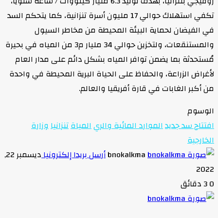
روفيجي بتنزانيا، بهدف توليد 6.3 مليار كيلووات / ساعة سنوياً،
تكفي استهلاك حوالي 17 مليون أسرة تنزانية، كما يتحكم السد
ي الفيضان لحماية البيئة المحيطة من مخاطر السيول
والمستنقعات، ولتخزين حوالي 34 مليار م3 من المياه في بحيرة
ُستحدثة بما يضمن توافر المياه بشكل دائم على مدار العام
أغراض الزراعة، والحفاظ على الحياة البرية المحيطة في واحدة
ن أكبر الغابات في قارة أفريقيا والعالم.
لوسوم
فتتاح سد جديد
الموارد المائية والري
المياة
تنزانيا
وزارة
لخارجية
bnokalkma
أرسل بريدا إلكترونيا
ديسمبر 22,
202
3 دقائق