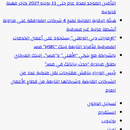
التأمين الموحد لمدة عام حتى 11 يوليو 2027 كآخر مهلة
قانونية
هيئة الرقابة المالية تمنح 4 شركات الموافقة على مزاولة
أنشطة مالية غير مصرفية
“الإمارات دبي الوطني” يستحوذ على أعمال الخدمات
المصرفية للأفراد التابعة لبنك “HSBC” مصر
بالشراكة مع بنكي “الأهلي” و”مصر”.. البنك المركزي
يطلق مبادرة “حدث بياناتك في مصر”
رئيس الوزراء يناقش مقترحات نقل ملكية عدد من
الشركات القابضة وشركاتها التابعة من قطاع الأعمال
العام
تسجيل الدخول
انستقرام
يوتيوب
تويتر