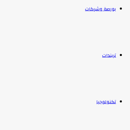
بورصة وشركات
تريندات
تكنولوجيا