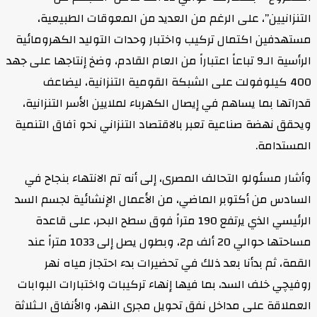
لتنزانيين”، على الرغم من العديد من المعوقات الطبيعية،
ستهدفين اكتمال تركيب واختبار وحدات التوليد الكهرومائية
الرأسية الـ9 تباعاً اعتباراً من العام القادم، وضخ إنتاجها على جهد
400 كيلوفولت على الشبكة القومية التنزانية، ليضاعف
دراتها بما يساهم في إيصال الكهرباء لملايين الأسر التنزانية،
يحقق نهضة صناعية تعبر بالاقتصاد التنزاني نحو آفاق التنمية
لمستدامة.
أشار مسئولو التحالف المصرى، إلى أنه تم الانتهاء بنجاح في
لسادس من أكتوبر الماضي، من الأعمال الإنشائية لجسم السد
الرئيسي الذي يرتفع 190 متراً فوق سطح البحر، على قاعدة
مساحتها حوالي 20 ألف م2، وبطول يصل إلى 1033 متراً عند
لقمة، ثم بدأنا بعد ذلك في تحضيرات بدء احتجاز مياه نهر
وفيچي خلف السد، بما فيها إنهاء تركيبات واختبارات البوابات
لعملاقة على مداخل نفق تحويل مجرى النهر، والأنفاق الـثلاثة