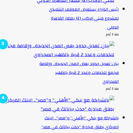
رئيس الوزراء يستعرض الموقف التنفيذي
لمشروع مبني الركاب (٤) بمطار القاهرة
الدولي
منذ 3 أيام
بيان: تعديل حدود بعض المدن الجديدة.. وإقامة
مجمع للخدمات وعدد 2 قرية بالظهير
الصحراوي
منذ 3 أيام
بالشراكة مع بنكي “الأهلي” و”مصر”.. البنك
المركزي يطلق مبادرة “حدث بياناتك في مصر”