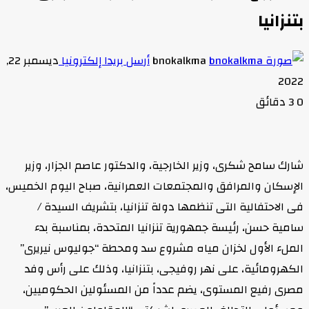
تنزانيا
bnokalkma
أرسل بريدا إلكترونيا
ديسمبر 22,
202
3 دقائق
ارك سامح شكرى، وزير الخارجية، والدكتور عاصم الجزار، وزير
لإسكان والمرافق والمجتمعات العمرانية، صباح اليوم الخميس،
ى الاحتفالية التى تنظمها دولة تنزانيا، بتشريف السيدة /
امية حسن، رئيسة جمهورية تنزانيا المتحدة، بمناسبة بدء
لملء الأول لخزان مياه مشروع سد ومحطة “جوليوس نيريرى”
لكهرومائية، على نهر روفيجى، بتنزانيا، وذلك على رأس وفد
صرى رفيع المستوى، يضم عدداً من المسئولين الحكوميين،