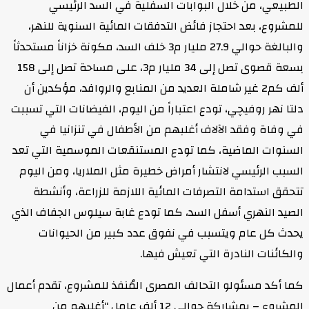
لطبيعي، من خلال البوابات السفلية في السد الرئيسي
لمشروع، بعد احتجاز فائض التدفقات المائية السنوية للنهر،
والبالغة حوالي 27.9 مليار م3 خلف السد، مكونة خزاناً مستحدثاً
بسعة قصوى تصل إلى 34 مليار م3، على مساحة تصل إلى 158
ألف كم2 غير شاملة العديد من المنابع والروافد، مؤكدين أن
لتا نهر روفيچي، تودع اعتباراً من اليوم، الفيضانات التي تسببت
ي وفاة وفقد الآلاف أغلبهم من الأطفال في تنزانيا في
لسنوات الماضية، كما تودع المستنقعات الموسمية التي تعد
لسبب الرئيسي لانتشار أمراض خطيرة مثل الملاريا، ومن اليوم
تحقق استدامة التصرفات المائية اللازمة للزراعة، وأنشطة
لصيد النهري أسفل السد، كما تودع غابة سيلوس الجفاف الذي
حدث كل عام ويتسبب في نفوق عدد كبير من الحيوانات
الكائنات النادرة التي تعيش فيها.
ما أكد مسئولو التحالف المصرى المُنفذ للمشروع، تقدم أعمال
المشروع – بمشاركة حوالي 12 ألف عامل “أغلبهم من