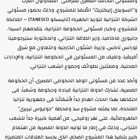
مسئولى التحالف المصرى لشركتى “المقاولون العرب”
”السويدى إليكتريك” المُنفذ للمشروع، وذلك بحضور مسئولي
الشركة التنزانية لتوريد الكهرباء (تانيسكو TANESCO) – المالكة
لمشروع، وكبار مسئولى الحكومة التنزانية، يتقدمهم السيد/
انيوري ماكامبا، وزير الطاقة التنزاني، والدكتورة ستيرجومينا
ورانس تاكس، وزيرة الشئون الخارجية والتعاون مع شرق
فريقيا، ولفيف من المسئولين في الحكومة التنزانية، والإدارات
لمحلية، وممثلين لطوائف وجموع الشعب التنزاني.
أكد عدد من مسئولى الوفد الحكومى المصرى، أن الحكومة
لمصرية، تشارك الدولة التنزانية قيادة وحكومة وشعباً، فى
حتفالها بهذا الحدث الهام جداً لأشقائنا فى جمهورية تنزانيا
لمتحدة، لما يمثله مشروع سد ومحطة “جوليوس نيريرى”
لكهرومائية، على نهر روفيجى، من أهمية كبيرة جداً للشعب
لتنزانى، وذلك في إطار ما توليه الدولة المصرية من اهتمام
بير بتنفيذ هذا المشروع الضخم، الذى يجسد العلاقات المتميزة