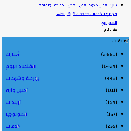
بيان: تعديل حدود بعض المدن الجديدة.. وإقامة
مجمع للخدمات وعدد 2 قرية بالظهير
الصحراوي
منذ 3 أيام
صنيفات
(2٬886)
أخبارك
(1٬424)
الاقتصاد اليوم
(449)
بورصة وشركات
(101)
تحليل وآراء
(194)
تريندات
(157)
تكنولوجيا
(255)
خدمات