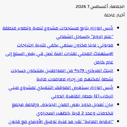
لجمعة, أغسطس 7 2026
خبار عاجلة
رئيس الوزراء يتابع مستجدات مشروع تنمية وتطوير منطقة
“علم الروم” بالساحل الشمالي
مدبولي: لدينا مخزون سلعي يكفي لتلبية احتياجات
الاستهلاك المحلي لفترات آمنة تصل في بعض السلع إلى
عام كامل
البنك المركزي: 79% من المواطنين يمتلكون حسابات
نشطة تمكنهم من إجراء معاملات مالية
رئيس الوزراء يستعرض الموقف التنفيذي لمشروع مبني
الركاب (٤) بمطار القاهرة الدولي
بيان: تعديل حدود بعض المدن الجديدة.. وإقامة مجمع
للخدمات وعدد 2 قرية بالظهير الصحراوي
“الرقابة المالية” تقرر مد فترة توفيق الأوضاع مع قانون