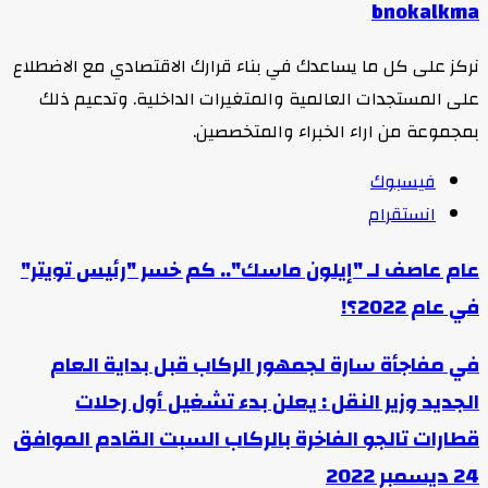
bnokalkm
ركز على كل ما يساعدك في بناء قرارك الاقتصادي مع الاضطلاع
لى المستجدات العالمية والمتغيرات الداخلية. وتدعيم ذلك
مجموعة من اراء الخبراء والمتخصصين.
فيسبوك
انستقرام
ام عاصف لـ "إيلون ماسك".. كم خسر "رئيس تويتر"
ي عام 2022؟!
ي مفاجأة سارة لجمهور الركاب قبل بداية العام
لجديد وزير النقل : يعلن بدء تشغيل أول رحلات
طارات تالجو الفاخرة بالركاب السبت القادم الموافق
ديسمبر 2022