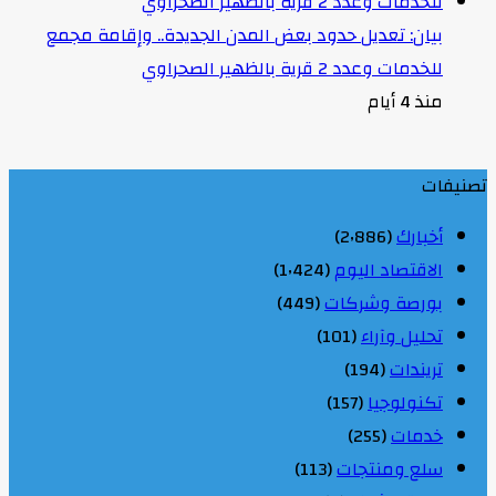
بيان: تعديل حدود بعض المدن الجديدة.. وإقامة مجمع
للخدمات وعدد 2 قرية بالظهير الصحراوي
منذ 4 أيام
تصنيفات
أخبارك
(2٬886)
الاقتصاد اليوم
(1٬424)
بورصة وشركات
(449)
تحليل وآراء
(101)
تريندات
(194)
تكنولوجيا
(157)
خدمات
(255)
سلع ومنتجات
(113)