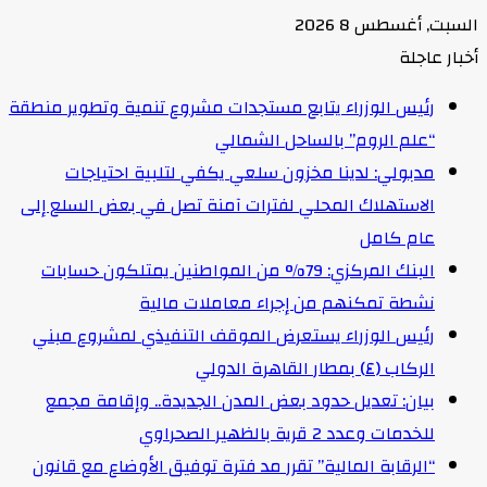
السبت, أغسطس 8 2026
أخبار عاجلة
رئيس الوزراء يتابع مستجدات مشروع تنمية وتطوير منطقة
“علم الروم” بالساحل الشمالي
مدبولي: لدينا مخزون سلعي يكفي لتلبية احتياجات
الاستهلاك المحلي لفترات آمنة تصل في بعض السلع إلى
عام كامل
البنك المركزي: 79% من المواطنين يمتلكون حسابات
نشطة تمكنهم من إجراء معاملات مالية
رئيس الوزراء يستعرض الموقف التنفيذي لمشروع مبني
الركاب (٤) بمطار القاهرة الدولي
بيان: تعديل حدود بعض المدن الجديدة.. وإقامة مجمع
للخدمات وعدد 2 قرية بالظهير الصحراوي
“الرقابة المالية” تقرر مد فترة توفيق الأوضاع مع قانون