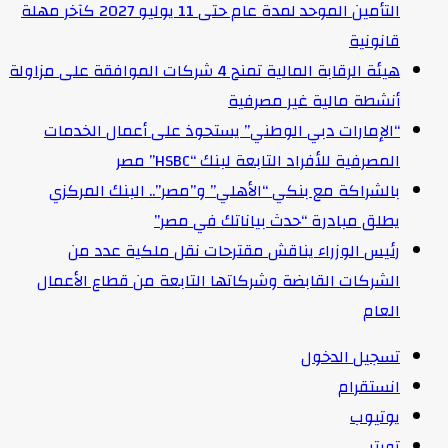
التأمين الموحد لمدة عام حتى 11 يوليو 2027 كآخر مهلة
قانونية
هيئة الرقابة المالية تمنح 4 شركات الموافقة على مزاولة
أنشطة مالية غير مصرفية
“الإمارات دبي الوطني” يستحوذ على أعمال الخدمات
المصرفية للأفراد التابعة لبنك “HSBC” مصر
بالشراكة مع بنكي “الأهلي” و”مصر”.. البنك المركزي
يطلق مبادرة “حدث بياناتك في مصر”
رئيس الوزراء يناقش مقترحات نقل ملكية عدد من
الشركات القابضة وشركاتها التابعة من قطاع الأعمال
العام
تسجيل الدخول
انستقرام
يوتيوب
تويتر