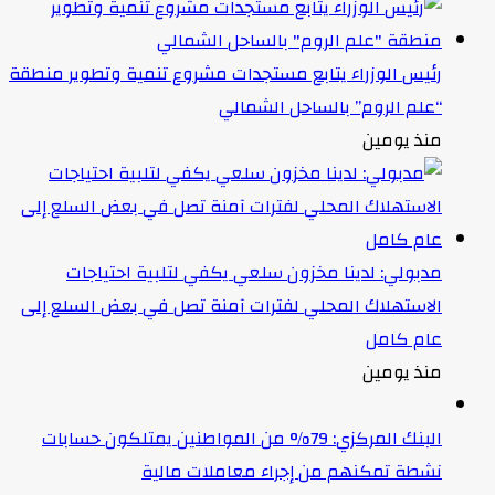
رئيس الوزراء يتابع مستجدات مشروع تنمية وتطوير منطقة
“علم الروم” بالساحل الشمالي
منذ يومين
مدبولي: لدينا مخزون سلعي يكفي لتلبية احتياجات
الاستهلاك المحلي لفترات آمنة تصل في بعض السلع إلى
عام كامل
منذ يومين
البنك المركزي: 79% من المواطنين يمتلكون حسابات
نشطة تمكنهم من إجراء معاملات مالية