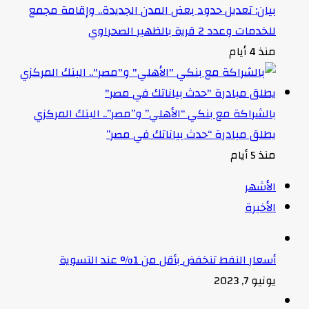
بيان: تعديل حدود بعض المدن الجديدة.. وإقامة مجمع
للخدمات وعدد 2 قرية بالظهير الصحراوي
منذ 4 أيام
بالشراكة مع بنكي “الأهلي” و”مصر”.. البنك المركزي
يطلق مبادرة “حدث بياناتك في مصر”
منذ 5 أيام
الأشهر
الأخيرة
أسعار النفط تنخفض بأقل من 1% عند التسوية
يونيو 7, 2023