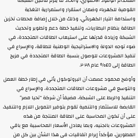
استخدام الوقود الأحفوري، واتخاذ ما يلزم لتأمين الشبكة
القومية للكهرباء وضمان استقرار واستمرارية التغذية
واستدامة التيار الكهربائي، وذلك من خلال إضافة محطات تخزين
الطاقة بنظام البطاريات، وتنفيذ خطة دعم وتطوير وتحديث
الشبكة وزيادة قدرتها على استيعاب الطاقات المتجددة، في
ضوء توجه الدولة والاستراتيجية الوطنية للطاقة، والإسراع في
تنفيذ المشروعات للوصول بنسبة الطاقة المتجددة في مزيج
الطاقة إلى ٤٥٪ عام ٢٠٢٨.
وأوضح محمود عصمت أن البروتوكول يأتي في إطار خطة العمل
والتوسع في مشروعات الطاقات المتجددة، والإسراع في
التنفيذ والربط على الشبكة، مضيفاً أن شركة “تحيا مصر”
القابضة للاستثمار والتنمية تقوم بتوفير التمويل اللازم والتنفيذ،
على أن تكون المحاسبة على الطاقة المنتجة من هذه
المشروعات بالجنيه، وبما يعادل الأسعار المحاسبية مع باقي
المطورين، مؤكداً إبرام اتفاقيات في هذا الشأن بين كل من