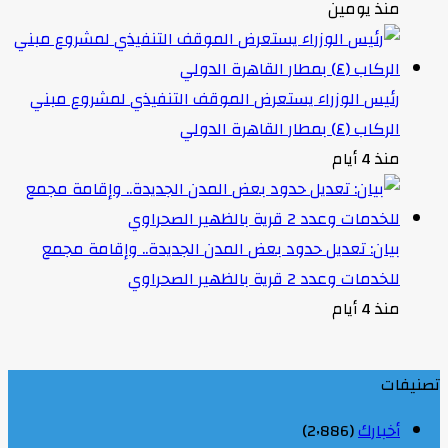
منذ يومين
رئيس الوزراء يستعرض الموقف التنفيذي لمشروع مبني
الركاب (٤) بمطار القاهرة الدولي
منذ 4 أيام
بيان: تعديل حدود بعض المدن الجديدة.. وإقامة مجمع
للخدمات وعدد 2 قرية بالظهير الصحراوي
منذ 4 أيام
تصنيفات
أخبارك
(2٬886)