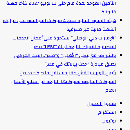
التأمين الموحد لمدة عام حتى 11 يوليو 2027 كآخر مهلة
قانونية
هيئة الرقابة المالية تمنح 4 شركات الموافقة على مزاولة
أنشطة مالية غير مصرفية
“الإمارات دبي الوطني” يستحوذ على أعمال الخدمات
المصرفية للأفراد التابعة لبنك “HSBC” مصر
بالشراكة مع بنكي “الأهلي” و”مصر”.. البنك المركزي
يطلق مبادرة “حدث بياناتك في مصر”
رئيس الوزراء يناقش مقترحات نقل ملكية عدد من
الشركات القابضة وشركاتها التابعة من قطاع الأعمال
العام
تسجيل الدخول
انستقرام
يوتيوب
تويتر