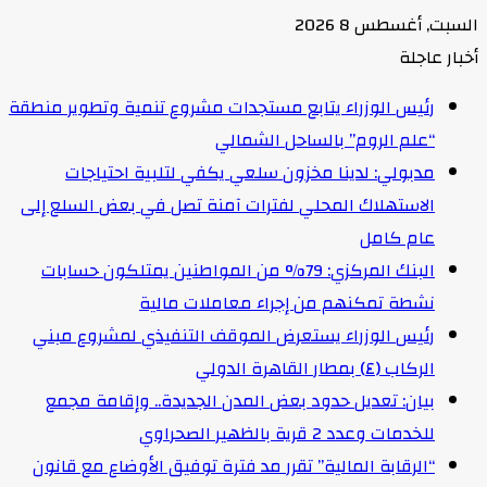
السبت, أغسطس 8 2026
أخبار عاجلة
رئيس الوزراء يتابع مستجدات مشروع تنمية وتطوير منطقة
“علم الروم” بالساحل الشمالي
مدبولي: لدينا مخزون سلعي يكفي لتلبية احتياجات
الاستهلاك المحلي لفترات آمنة تصل في بعض السلع إلى
عام كامل
البنك المركزي: 79% من المواطنين يمتلكون حسابات
نشطة تمكنهم من إجراء معاملات مالية
رئيس الوزراء يستعرض الموقف التنفيذي لمشروع مبني
الركاب (٤) بمطار القاهرة الدولي
بيان: تعديل حدود بعض المدن الجديدة.. وإقامة مجمع
للخدمات وعدد 2 قرية بالظهير الصحراوي
“الرقابة المالية” تقرر مد فترة توفيق الأوضاع مع قانون