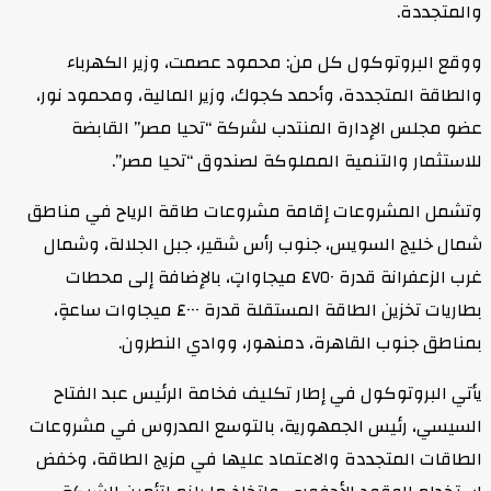
والمتجددة.
ووقع البروتوكول كل من: محمود عصمت، وزير الكهرباء
والطاقة المتجددة، وأحمد كجوك، وزير المالية، ومحمود نور،
عضو مجلس الإدارة المنتدب لشركة “تحيا مصر” القابضة
للاستثمار والتنمية المملوكة لصندوق “تحيا مصر”.
وتشمل المشروعات إقامة مشروعات طاقة الرياح في مناطق
شمال خليج السويس، جنوب رأس شقير، جبل الجلالة، وشمال
غرب الزعفرانة قدرة ٤٧٥٠ ميجاواتٍ، بالإضافة إلى محطات
بطاريات تخزين الطاقة المستقلة قدرة ٤٠٠٠ ميجاوات ساعةٍ،
بمناطق جنوب القاهرة، دمنهور، ووادي النطرون.
يأتي البروتوكول في إطار تكليف فخامة الرئيس عبد الفتاح
السيسي، رئيس الجمهورية، بالتوسع المدروس في مشروعات
الطاقات المتجددة والاعتماد عليها في مزيج الطاقة، وخفض