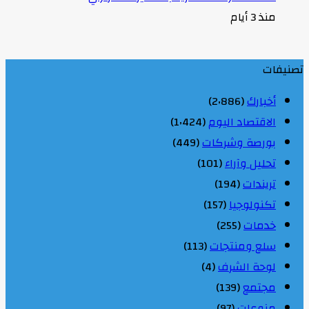
منذ 3 أيام
تصنيفات
أخبارك
(2٬886)
الاقتصاد اليوم
(1٬424)
بورصة وشركات
(449)
تحليل وآراء
(101)
تريندات
(194)
تكنولوجيا
(157)
خدمات
(255)
سلع ومنتجات
(113)
لوحة الشرف
(4)
مجتمع
(139)
منوعات
(97)