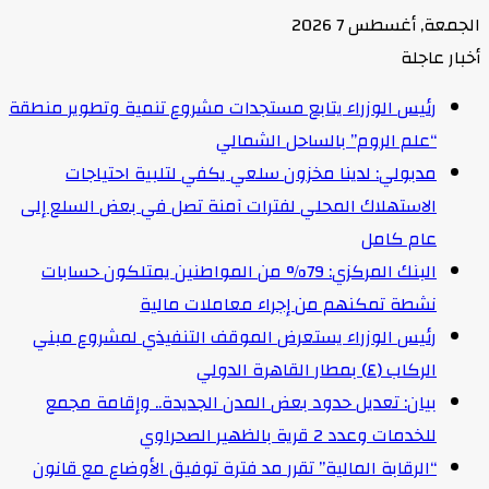
الجمعة, أغسطس 7 2026
أخبار عاجلة
رئيس الوزراء يتابع مستجدات مشروع تنمية وتطوير منطقة
“علم الروم” بالساحل الشمالي
مدبولي: لدينا مخزون سلعي يكفي لتلبية احتياجات
الاستهلاك المحلي لفترات آمنة تصل في بعض السلع إلى
عام كامل
البنك المركزي: 79% من المواطنين يمتلكون حسابات
نشطة تمكنهم من إجراء معاملات مالية
رئيس الوزراء يستعرض الموقف التنفيذي لمشروع مبني
الركاب (٤) بمطار القاهرة الدولي
بيان: تعديل حدود بعض المدن الجديدة.. وإقامة مجمع
للخدمات وعدد 2 قرية بالظهير الصحراوي
“الرقابة المالية” تقرر مد فترة توفيق الأوضاع مع قانون