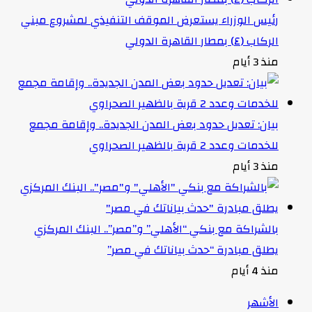
رئيس الوزراء يستعرض الموقف التنفيذي لمشروع مبني
الركاب (٤) بمطار القاهرة الدولي
منذ 3 أيام
بيان: تعديل حدود بعض المدن الجديدة.. وإقامة مجمع
للخدمات وعدد 2 قرية بالظهير الصحراوي
منذ 3 أيام
بالشراكة مع بنكي “الأهلي” و”مصر”.. البنك المركزي
يطلق مبادرة “حدث بياناتك في مصر”
منذ 4 أيام
الأشهر