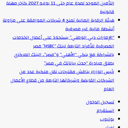
التأمين الموحد لمدة عام حتى 11 يوليو 2027 كآخر مهلة
قانونية
هيئة الرقابة المالية تمنح 4 شركات الموافقة على مزاولة
أنشطة مالية غير مصرفية
“الإمارات دبي الوطني” يستحوذ على أعمال الخدمات
المصرفية للأفراد التابعة لبنك “HSBC” مصر
بالشراكة مع بنكي “الأهلي” و”مصر”.. البنك المركزي
يطلق مبادرة “حدث بياناتك في مصر”
رئيس الوزراء يناقش مقترحات نقل ملكية عدد من
الشركات القابضة وشركاتها التابعة من قطاع الأعمال
العام
تسجيل الدخول
انستقرام
يوتيوب
تويتر